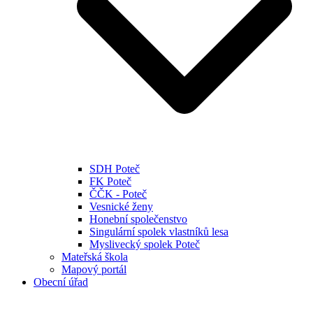
SDH Poteč
FK Poteč
ČČK - Poteč
Vesnické ženy
Honební společenstvo
Singulární spolek vlastníků lesa
Myslivecký spolek Poteč
Mateřská škola
Mapový portál
Obecní úřad