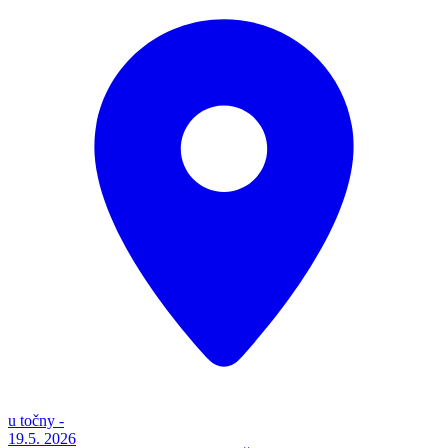
u točny -
19.5.
2026