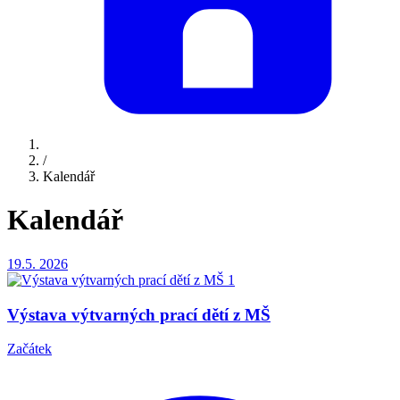
/
Kalendář
Kalendář
19.5.
2026
Výstava výtvarných prací dětí z MŠ
Začátek