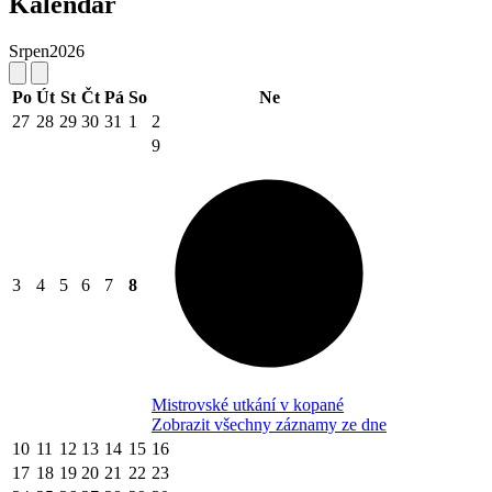
Kalendář
Srpen
2026
Po
Út
St
Čt
Pá
So
Ne
27
28
29
30
31
1
2
9
3
4
5
6
7
8
Mistrovské utkání v kopané
Zobrazit všechny záznamy ze dne
10
11
12
13
14
15
16
17
18
19
20
21
22
23