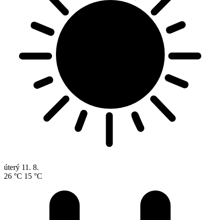
úterý
11. 8.
26 °C
15 °C