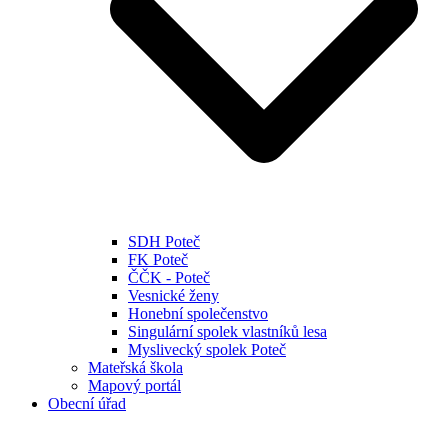
SDH Poteč
FK Poteč
ČČK - Poteč
Vesnické ženy
Honební společenstvo
Singulární spolek vlastníků lesa
Myslivecký spolek Poteč
Mateřská škola
Mapový portál
Obecní úřad