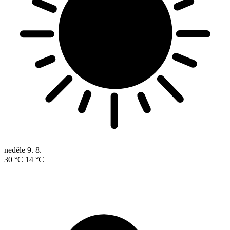
neděle
9. 8.
30 °C
14 °C