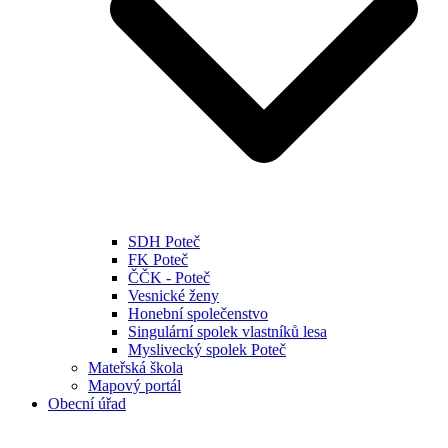
SDH Poteč
FK Poteč
ČČK - Poteč
Vesnické ženy
Honební společenstvo
Singulární spolek vlastníků lesa
Myslivecký spolek Poteč
Mateřská škola
Mapový portál
Obecní úřad