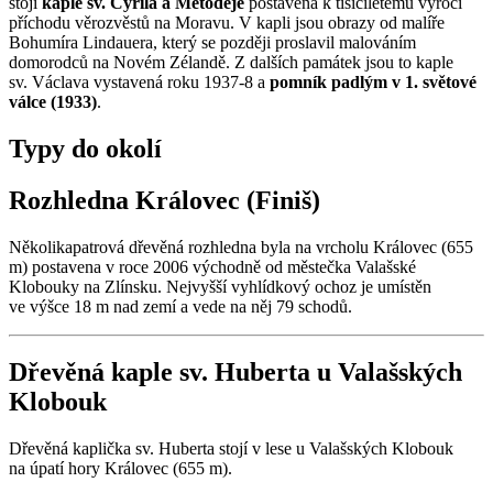
stojí
kaple sv. Cyrila a Metoděje
postavená k tisíciletému výročí
příchodu věrozvěstů na Moravu. V kapli jsou obrazy od malíře
Bohumíra Lindauera, který se později proslavil malováním
domorodců na Novém Zélandě. Z dalších památek jsou to kaple
sv. Václava vystavená roku 1937-8 a
pomník padlým v 1. světové
válce (1933)
.
Typy do okolí
Rozhledna Královec (Finiš)
Několikapatrová dřevěná rozhledna byla na vrcholu Královec (655
m) postavena v roce 2006 východně od městečka Valašské
Klobouky na Zlínsku. Nejvyšší vyhlídkový ochoz je umístěn
ve výšce 18 m nad zemí a vede na něj 79 schodů.
Dřevěná kaple sv. Huberta u Valašských
Klobouk
Dřevěná kaplička sv. Huberta stojí v lese u Valašských Klobouk
na úpatí hory Královec (655 m).