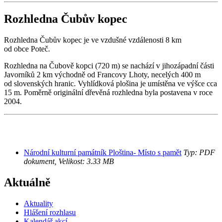
Rozhledna Čubův kopec
Rozhledna Čubův kopec je ve vzdušné vzdálenosti 8 km
od obce Poteč.
Rozhledna na Čubově kopci (720 m) se nachází v jihozápadní části
Javorníků 2 km východně od Francovy Lhoty, necelých 400 m
od slovenských hranic. Vyhlídková plošina je umístěna ve výšce cca
15 m. Poměrně originální dřevěná rozhledna byla postavena v roce
2004.
Národní kulturní památník Ploština- Místo s pamět
Typ: PDF
dokument, Velikost: 3.33 MB
Aktuálně
Aktuality
Hlášení rozhlasu
Kalendář akcí