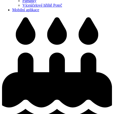
Památky
Víceúčelové hřiště Poteč
Mobilní aplikace