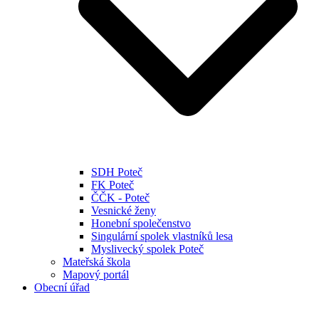
SDH Poteč
FK Poteč
ČČK - Poteč
Vesnické ženy
Honební společenstvo
Singulární spolek vlastníků lesa
Myslivecký spolek Poteč
Mateřská škola
Mapový portál
Obecní úřad