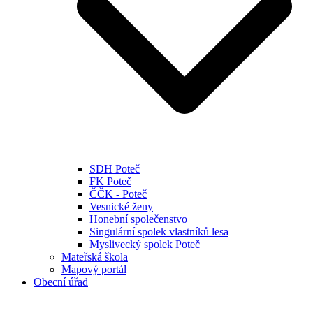
SDH Poteč
FK Poteč
ČČK - Poteč
Vesnické ženy
Honební společenstvo
Singulární spolek vlastníků lesa
Myslivecký spolek Poteč
Mateřská škola
Mapový portál
Obecní úřad