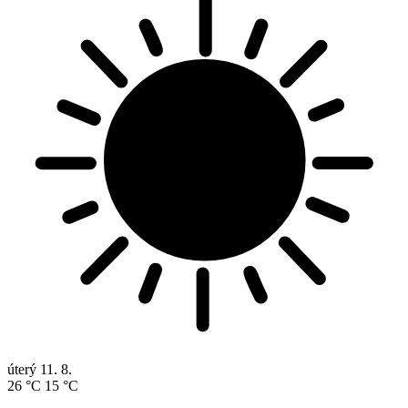
úterý
11. 8.
26 °C
15 °C