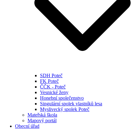
SDH Poteč
FK Poteč
ČČK - Poteč
Vesnické ženy
Honební společenstvo
Singulární spolek vlastníků lesa
Myslivecký spolek Poteč
Mateřská škola
Mapový portál
Obecní úřad