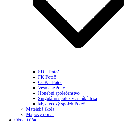
SDH Poteč
FK Poteč
ČČK - Poteč
Vesnické ženy
Honební společenstvo
Singulární spolek vlastníků lesa
Myslivecký spolek Poteč
Mateřská škola
Mapový portál
Obecní úřad