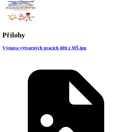
Přílohy
Výstava výtvarných pracích dětí z MŠ.jpg