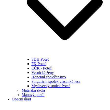
SDH Poteč
FK Poteč
ČČK - Poteč
Vesnické ženy
Honební společenstvo
Singulární spolek vlastníků lesa
Myslivecký spolek Poteč
Mateřská škola
Mapový portál
Obecní úřad