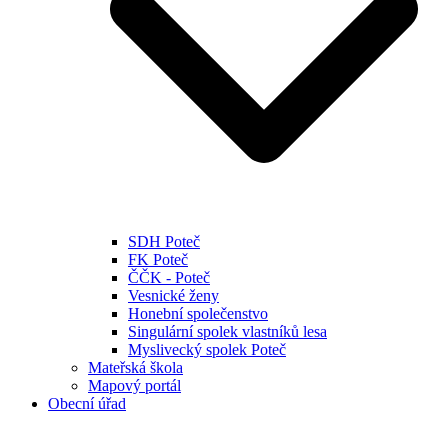
SDH Poteč
FK Poteč
ČČK - Poteč
Vesnické ženy
Honební společenstvo
Singulární spolek vlastníků lesa
Myslivecký spolek Poteč
Mateřská škola
Mapový portál
Obecní úřad