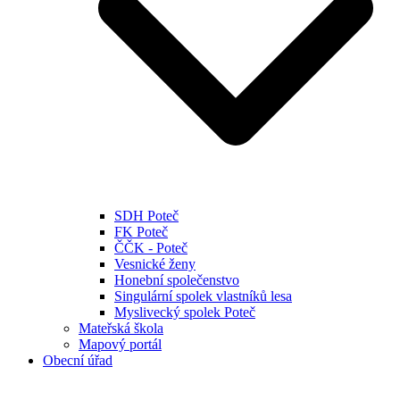
SDH Poteč
FK Poteč
ČČK - Poteč
Vesnické ženy
Honební společenstvo
Singulární spolek vlastníků lesa
Myslivecký spolek Poteč
Mateřská škola
Mapový portál
Obecní úřad