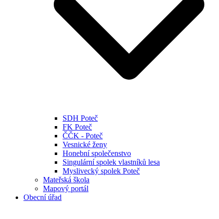
SDH Poteč
FK Poteč
ČČK - Poteč
Vesnické ženy
Honební společenstvo
Singulární spolek vlastníků lesa
Myslivecký spolek Poteč
Mateřská škola
Mapový portál
Obecní úřad