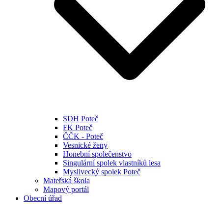
SDH Poteč
FK Poteč
ČČK - Poteč
Vesnické ženy
Honební společenstvo
Singulární spolek vlastníků lesa
Myslivecký spolek Poteč
Mateřská škola
Mapový portál
Obecní úřad