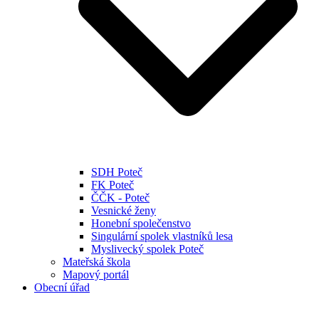
SDH Poteč
FK Poteč
ČČK - Poteč
Vesnické ženy
Honební společenstvo
Singulární spolek vlastníků lesa
Myslivecký spolek Poteč
Mateřská škola
Mapový portál
Obecní úřad