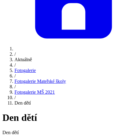
/
Aktuálně
/
Fotogalerie
/
Fotogalerie Mateřské školy
/
Fotogalerie MŠ 2021
/
Den dětí
Den dětí
Den dětí