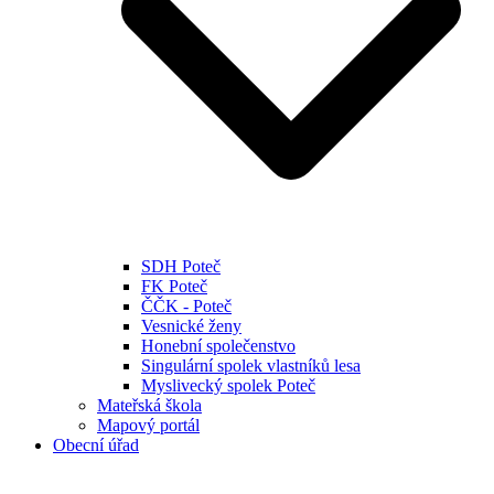
SDH Poteč
FK Poteč
ČČK - Poteč
Vesnické ženy
Honební společenstvo
Singulární spolek vlastníků lesa
Myslivecký spolek Poteč
Mateřská škola
Mapový portál
Obecní úřad