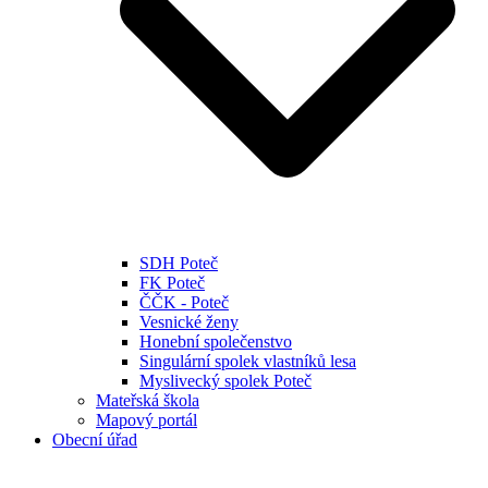
SDH Poteč
FK Poteč
ČČK - Poteč
Vesnické ženy
Honební společenstvo
Singulární spolek vlastníků lesa
Myslivecký spolek Poteč
Mateřská škola
Mapový portál
Obecní úřad