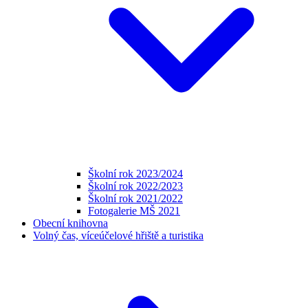
Školní rok 2023/2024
Školní rok 2022/2023
Školní rok 2021/2022
Fotogalerie MŠ 2021
Obecní knihovna
Volný čas, víceúčelové hřiště a turistika