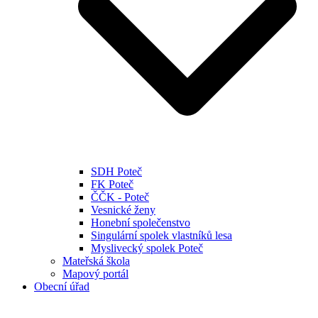
SDH Poteč
FK Poteč
ČČK - Poteč
Vesnické ženy
Honební společenstvo
Singulární spolek vlastníků lesa
Myslivecký spolek Poteč
Mateřská škola
Mapový portál
Obecní úřad