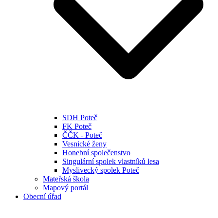
SDH Poteč
FK Poteč
ČČK - Poteč
Vesnické ženy
Honební společenstvo
Singulární spolek vlastníků lesa
Myslivecký spolek Poteč
Mateřská škola
Mapový portál
Obecní úřad