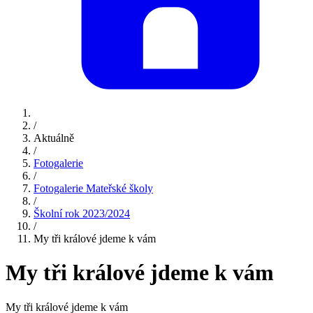
/
Aktuálně
/
Fotogalerie
/
Fotogalerie Mateřské školy
/
Školní rok 2023/2024
/
My tři králové jdeme k vám
My tři králové jdeme k vám
My tři králové jdeme k vám