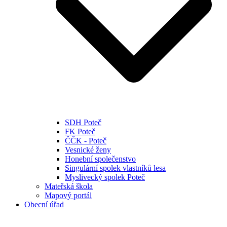
SDH Poteč
FK Poteč
ČČK - Poteč
Vesnické ženy
Honební společenstvo
Singulární spolek vlastníků lesa
Myslivecký spolek Poteč
Mateřská škola
Mapový portál
Obecní úřad