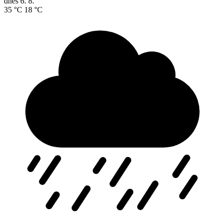
dnes
6. 8.
35 °C
18 °C